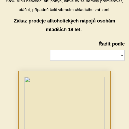
65%.
Vínu nesvědčí ani pohyb, lahve by se neměly přemisťovat,
otáčet, případně čelit vibracím chladícího zařízení.
Zákaz prodeje alkoholických nápojů osobám
mladších 18 let.
Řadit podle