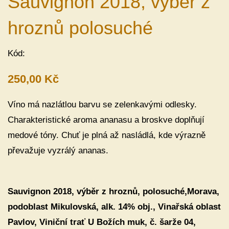
Sauvignon 2018, výběr z
hroznů polosuché
Kód:
250,00 Kč
Víno má nazlátlou barvu se zelenkavými odlesky.
Charakteristické aroma ananasu a broskve doplňují
medové tóny. Chuť je plná až nasládlá, kde výrazně
převažuje vyzrálý ananas.
Sauvignon 2018, výběr z hroznů, polosuché,Morava,
podoblast Mikulovská, alk. 14% obj., Vinařská oblast
Pavlov, Viniční trať U Božích muk, č. šarže 04,