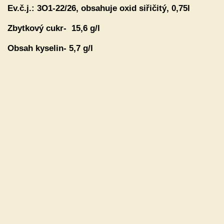
Ev.č.j.:
3O1-22/26, obsahuje oxid siřičitý, 0,75l
Zbytkový cukr- 15,6 g/l
Obsah kyselin- 5,7 g/l